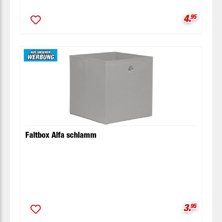
Verkaufsp
4.
95
Faltbox Alfa schlamm
Verkaufsp
3.
95