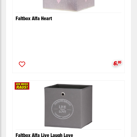
Faltbox Alfa Heart
Verkaufsp
6.
95
Faltbox Alfa Live Laugh Love