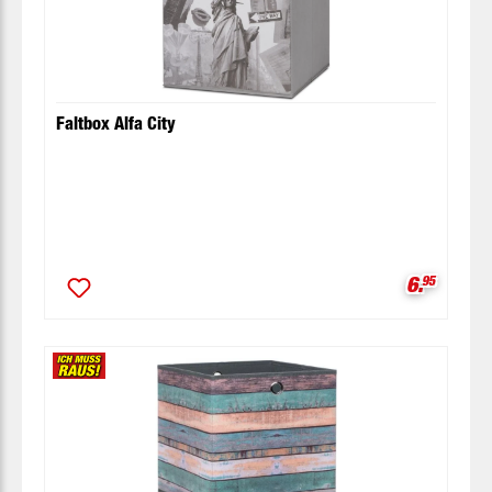
Faltbox Alfa City
Verkaufsp
6.
95