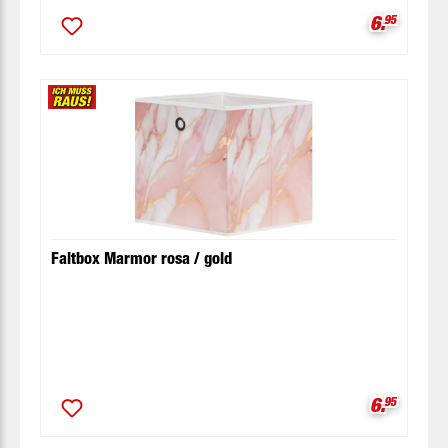
Verkaufsp
6.
95
Faltbox Marmor rosa / gold
Verkaufsp
6.
95