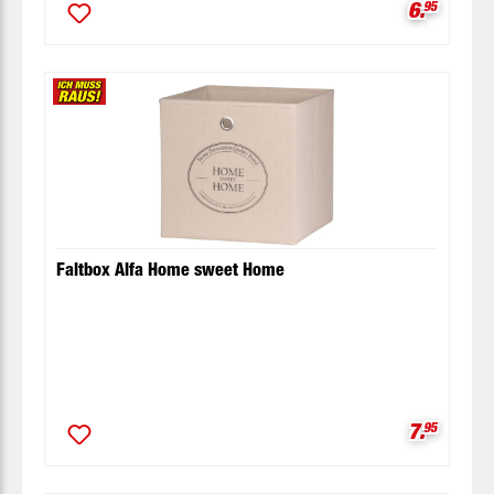
Verkaufsp
6.
95
Faltbox Alfa Home sweet Home
Verkaufsp
7.
95