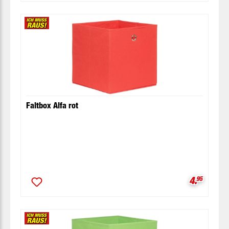
Faltbox Alfa rot
Verkaufsp
4.
95