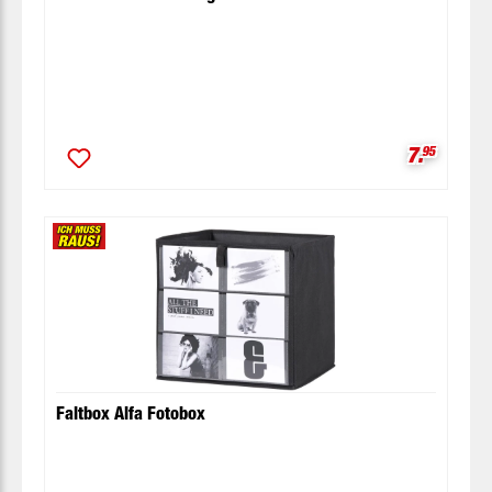
Verkaufsp
7.
95
Faltbox Alfa Fotobox