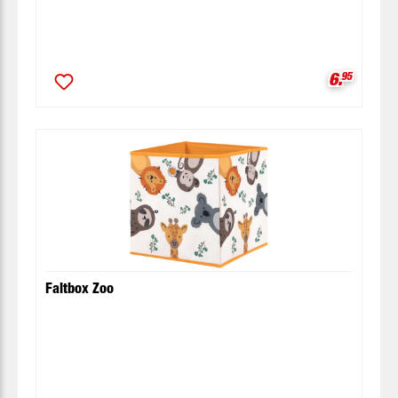
Verkaufsp
6.
95
Faltbox Zoo