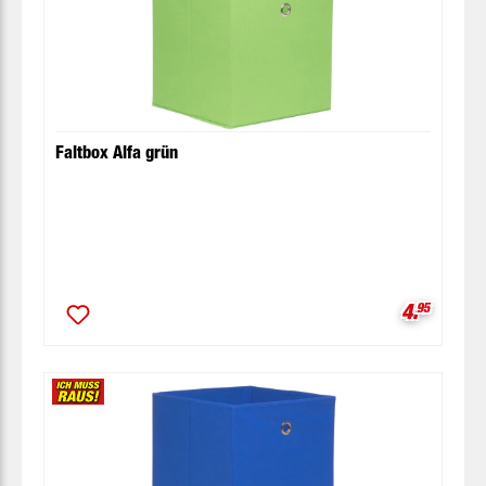
Faltbox Alfa grün
Verkaufsp
4.
95