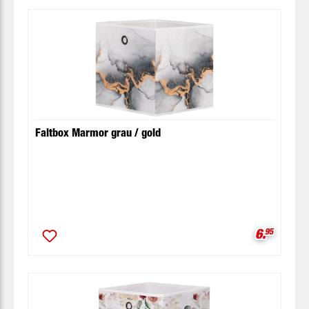
Faltbox Marmor grau / gold
Verkaufsp
6.
95