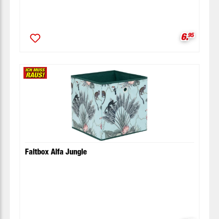
Verkaufsp
6.
95
Faltbox Alfa Jungle