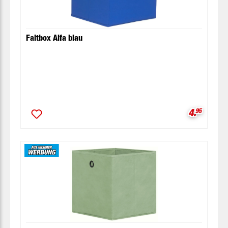
Faltbox Alfa blau
Verkaufsp
4.
95