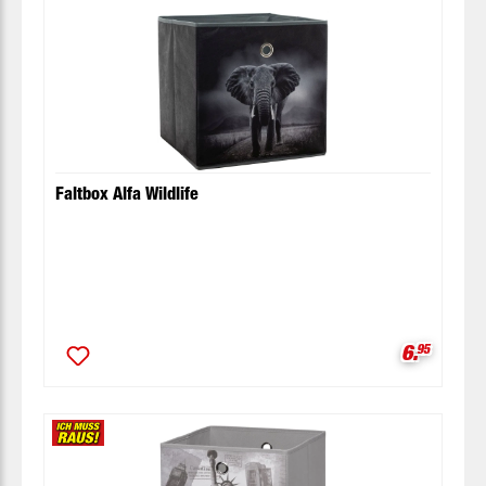
Faltbox Alfa Wildlife
Verkaufsp
6.
95