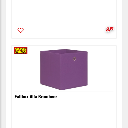
Verkaufsp
3.
95
Faltbox Alfa Brombeer