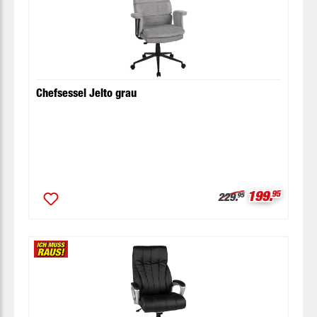
Chefsessel Jelto grau
Verkaufspre
199.
95
Regulärer Preis:
229.
95