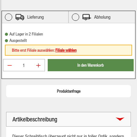
Lieferung
Abholung
Auf Lager in 2 Filialen
Ausgestellt
Bitte erst Filiale auswählen:
Filiale wählen
Produkt Anzahl: Gib den gewünschten Wert ein oder be
In den Warenkorb
Produktanfrage
Artikelbeschreibung
Dieser Schreibtisch überzeugt nicht nur in toller Optik, sondern