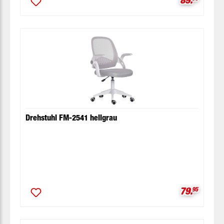
Drehstuhl FM-2541 hellgrau
Verkaufspr
79.
95