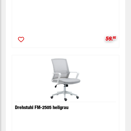
Verkaufspr
59.
95
Drehstuhl FM-2505 hellgrau