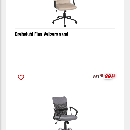
Drehstuhl Fina Velours sand
Verkaufspr
89.
95
Regulärer Preis:
111.
95