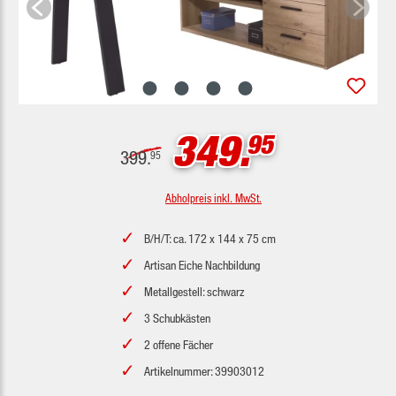
349.
95
399.
95
Abholpreis inkl. MwSt.
B/H/T: ca. 172 x 144 x 75 cm
Artisan Eiche Nachbildung
Metallgestell: schwarz
3 Schubkästen
2 offene Fächer
Artikelnummer: 39903012