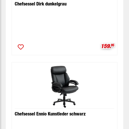
Chefsessel Dirk dunkelgrau
Verkaufspre
159.
95
Chefsessel Ennio Kunstleder schwarz