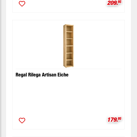
Verkaufspre
209.
95
Regal Rilega Artisan Eiche
Verkaufspre
179.
95