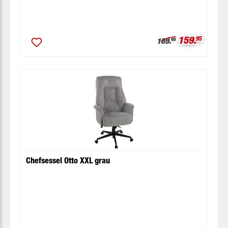
Verkaufspre
159.
95
Regulärer Preis:
189.
95
Chefsessel Otto XXL grau