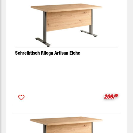
Schreibtisch Rilega Artisan Eiche
Verkaufspre
209.
95