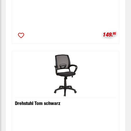
Verkaufspre
149.
95
Drehstuhl Tom schwarz