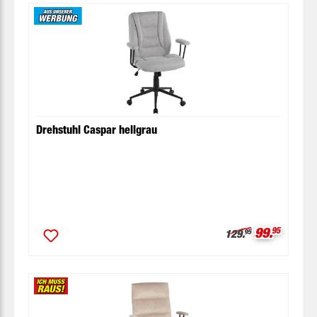
Drehstuhl Caspar hellgrau
Verkaufspr
99.
95
Regulärer Preis:
129.
95