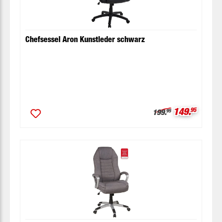
Chefsessel Aron Kunstleder schwarz
Verkaufspre
149.
95
Regulärer Preis:
199.
95