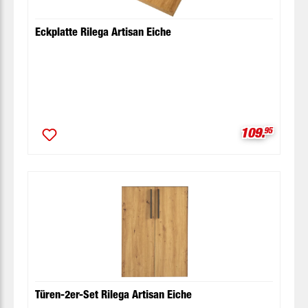
Eckplatte Rilega Artisan Eiche
Verkaufspre
109.
95
Türen-2er-Set Rilega Artisan Eiche