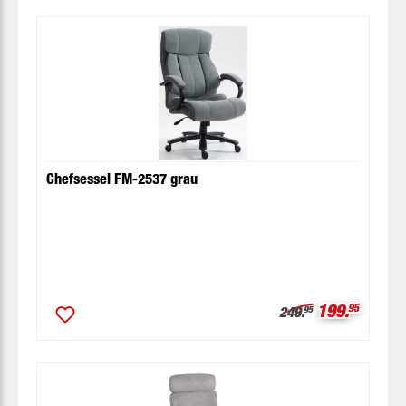
Chefsessel FM-2537 grau
Verkaufspre
199.
95
Regulärer Preis:
249.
95