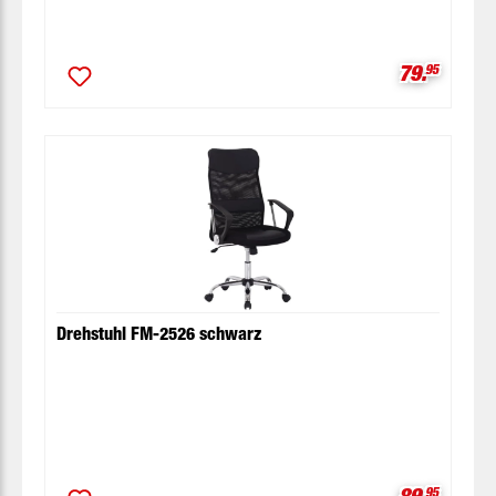
Verkaufspr
79.
95
Drehstuhl FM-2526 schwarz
Verkaufspr
89.
95