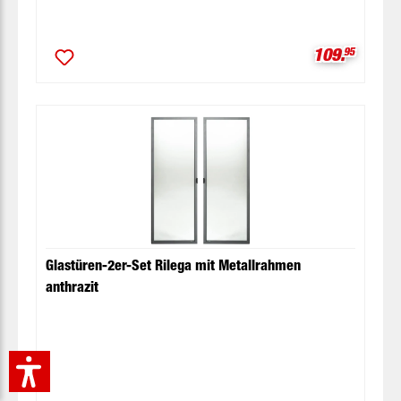
Verkaufspre
109.
95
Glastüren-2er-Set Rilega mit Metallrahmen
anthrazit