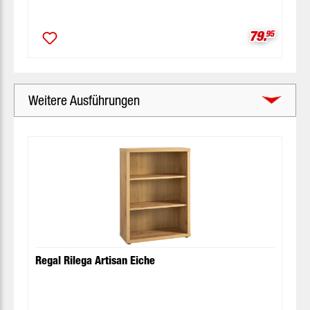
Verkaufspr
79.
95
Weitere Ausführungen
Produktgalerie überspringen
Regal Rilega Artisan Eiche