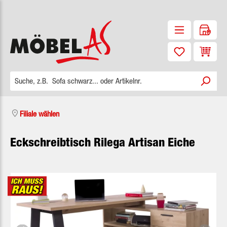
Zum Hauptinhalt springen
Waren
Filiale wählen
Eckschreibtisch Rilega Artisan Eiche
Bildergalerie überspringen