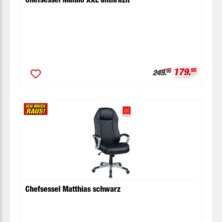
Verkaufspre
179.
95
Regulärer Preis:
249.
95
Chefsessel Matthias schwarz