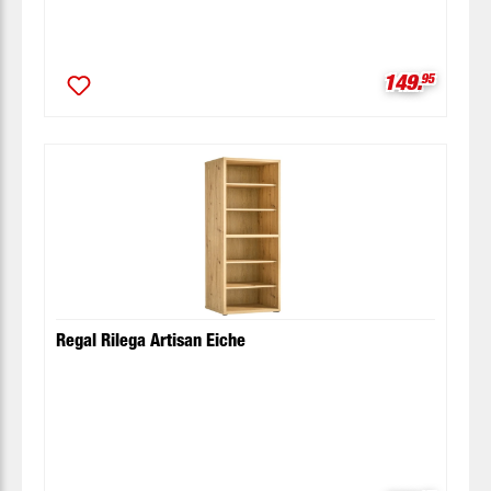
Verkaufspre
149.
95
Regal Rilega Artisan Eiche