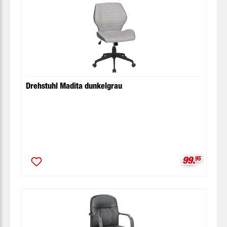
Drehstuhl Madita dunkelgrau
Verkaufspr
99.
95