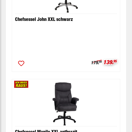
Chefsessel John XXL schwarz
Verkaufspre
139.
95
Regulärer Preis:
179.
95
Chefsessel Manilo XXL anthrazit