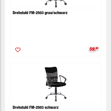
Drehstuhl FM-2503 grau/schwarz
Verkaufspr
59.
95
Drehstuhl FM-2503 schwarz