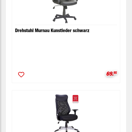
Drehstuhl Murnau Kunstleder schwarz
Verkaufspr
69.
95