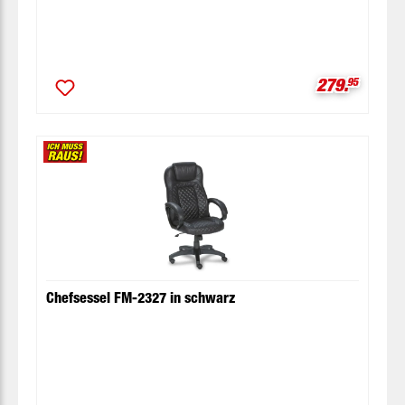
Verkaufspre
279.
95
Chefsessel FM-2327 in schwarz