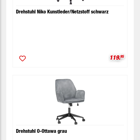
Drehstuhl Niko Kunstleder/Netzstoff schwarz
Verkaufspre
119.
95
Drehstuhl O-Ottawa grau