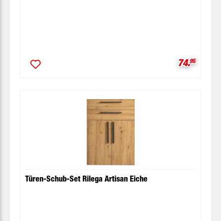
Verkaufspr
74.
95
Türen-Schub-Set Rilega Artisan Eiche