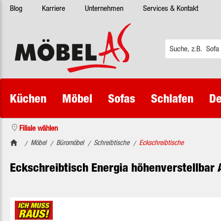
Blog
Karriere
Unternehmen
Services & Kontakt
 Hauptinhalt springen
Zur Suche springen
Zur Hauptnavigation springen
Küchen
Möbel
Sofas
Schlafen
De
Filiale wählen
Möbel
Büromöbel
Schreibtische
Eckschreibtische
/
/
/
/
Eckschreibtisch Energia höhenverstellbar 
Bildergalerie überspringen