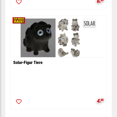
Verkaufsp
6.
Solar-Figur Tiere
Verkaufsp
4.
95