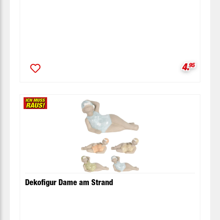
Verkaufsp
4.
95
Dekofigur Dame am Strand