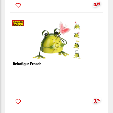
Verkaufsp
3.
95
Dekofigur Frosch
Verkaufsp
3.
95