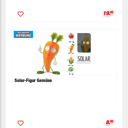
Verkaufspr
19.
95
Solar-Figur Gemüse
Verkaufsp
8.
95