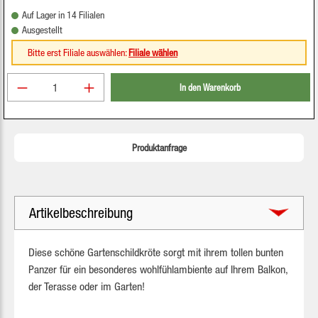
Auf Lager in 14 Filialen
Ausgestellt
Bitte erst Filiale auswählen:
Filiale wählen
Produkt Anzahl: Gib den gewünschten Wert ein oder be
In den Warenkorb
Produktanfrage
Artikelbeschreibung
Diese schöne Gartenschildkröte sorgt mit ihrem tollen bunten
Panzer für ein besonderes wohlfühlambiente auf Ihrem Balkon,
der Terasse oder im Garten!