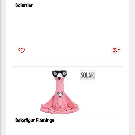
Solartier
-
Verkaufsp
3.
Dekofigur Flamingo