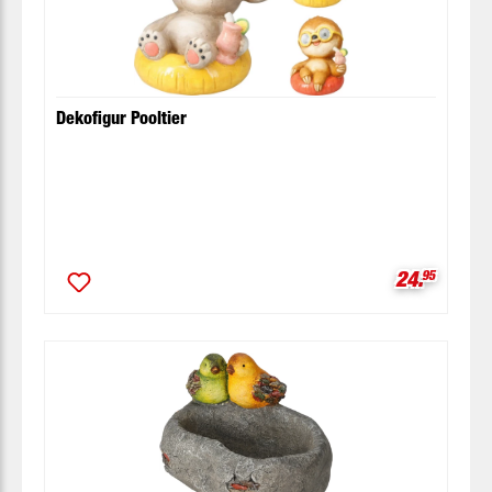
Dekofigur Pooltier
Verkaufspr
24.
95