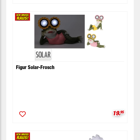
Figur Solar-Frosch
Verkaufspr
19.
95