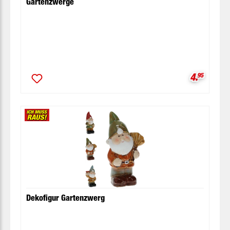
Gartenzwerge
Verkaufsp
4.
95
Dekofigur Gartenzwerg