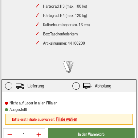
Härtegrad: H3 (max. 100 kg)
Härtegrad: H4 (max. 120 kg)
Kaltschaumtopper (ca. 13 cm)
Box: Taschenfederkern
Artikelnummer: 44100200
Lieferung
Abholung
Nicht auf Lager in allen Filialen
Ausgestellt
Bitte erst Filiale auswählen:
Filiale wählen
Produkt Anzahl: Gib den gewünschten Wert ein oder be
In den Warenkorb