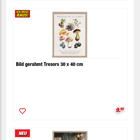
Bild gerahmt Tresors 30 x 40 cm
Verkaufsp
9.
95
NEU