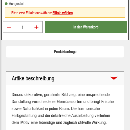
Ausgestellt
Bitte erst Filiale auswählen:
Filiale wählen
Produkt Anzahl: Gib den gewünschten Wert ein oder be
In den Warenkorb
Produktanfrage
Artikelbeschreibung
Dieses dekorative, gerahmte Bild zeigt eine ansprechende
Darstellung verschiedener Gemüsesorten und bringt Frische
sowie Natürlichkeit in jeden Raum. Die harmonische
Farbgestaltung und die detailreiche Ausarbeitung verleihen
dem Motiv eine lebendige und zugleich stilvolle Wirkung.