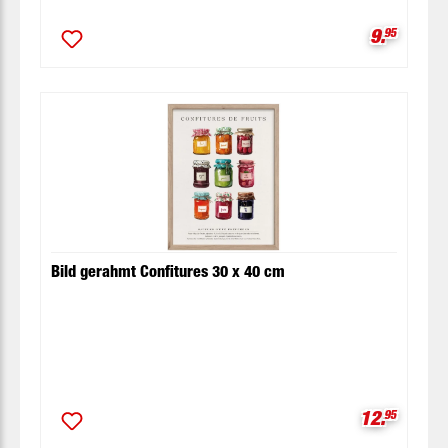
Verkaufsp
9.
95
Bild gerahmt Confitures 30 x 40 cm
Verkaufspr
12.
95