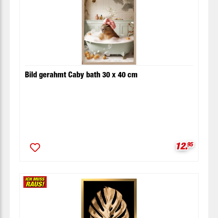
Bild gerahmt Caby bath 30 x 40 cm
Verkaufspr
12.
95