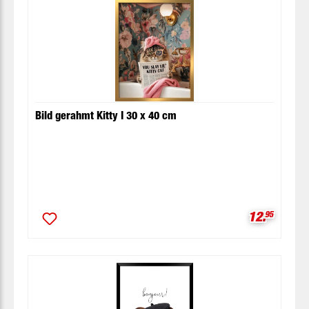
Bild gerahmt Kitty I 30 x 40 cm
Verkaufspr
12.
95