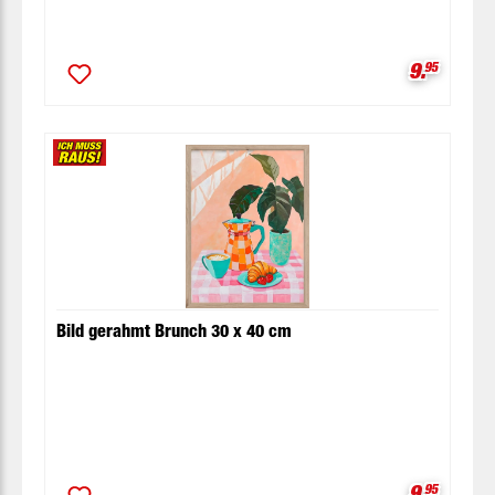
Verkaufsp
9.
95
Bild gerahmt Brunch 30 x 40 cm
Verkaufsp
9.
95