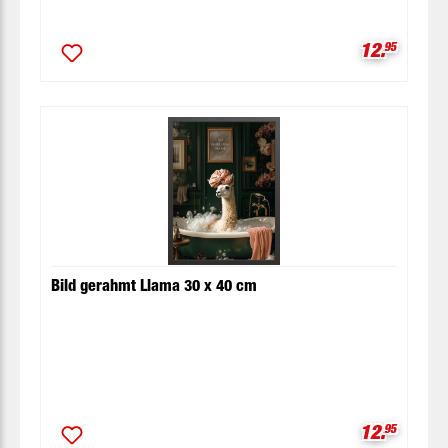
Verkaufspr
12.
95
Bild gerahmt Llama 30 x 40 cm
Verkaufspr
12.
95