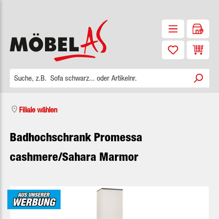
Zum Hauptinhalt springen
Waren
Filiale wählen
Badhochschrank Promessa
cashmere/Sahara Marmor
Bildergalerie überspringen