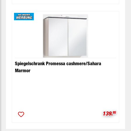
Spiegelschrank Promessa cashmere/Sahara
Marmor
Verkaufspre
139.
95