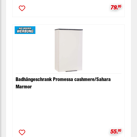
Verkaufspr
79.
95
Badhängeschrank Promessa cashmere/Sahara
Marmor
Verkaufspr
55.
95