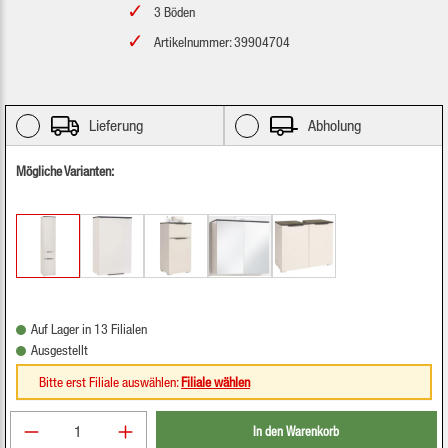
3 Böden
Artikelnummer: 39904704
Lieferung
Abholung
Mögliche Varianten:
Auf Lager in 13 Filialen
Ausgestellt
Bitte erst Filiale auswählen:
Filiale wählen
Produkt Anzahl: Gib den gewünschten Wert ein oder be
In den Warenkorb