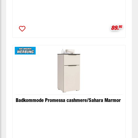
Verkaufspr
89.
95
Badkommode Promessa cashmere/Sahara Marmor