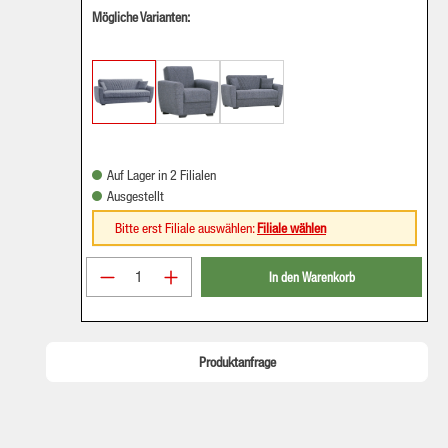
Mögliche Varianten:
Auf Lager in 2 Filialen
Ausgestellt
Bitte erst Filiale auswählen:
Filiale wählen
Produkt Anzahl: Gib den gewünschten Wer
In den Warenkorb
Produktanfrage