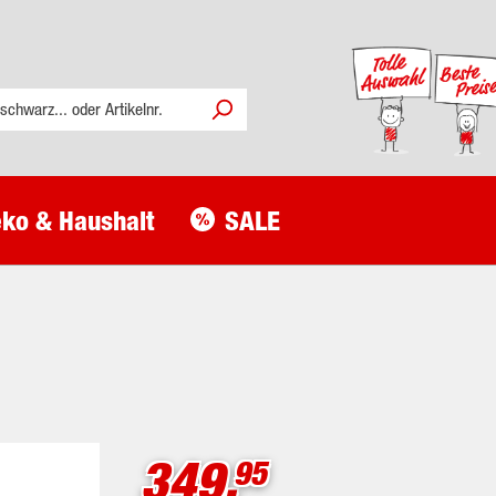
ko & Haushalt
SALE
349.
95