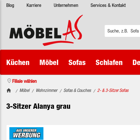
Blog
Karriere
Unternehmen
Services & Kontakt
 Hauptinhalt springen
Zur Suche springen
Zur Hauptnavigation springen
Küchen
Möbel
Sofas
Schlafen
De
Filiale wählen
Möbel
Wohnzimmer
Sofas & Couches
2- & 3-Sitzer Sofas
/
/
/
/
3-Sitzer Alanya grau
Bildergalerie überspringen