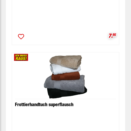
Verkaufsp
7.
95
Frottierhandtuch superflausch