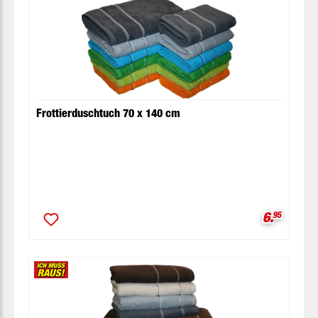
Frottierduschtuch 70 x 140 cm
Verkaufsp
6.
95