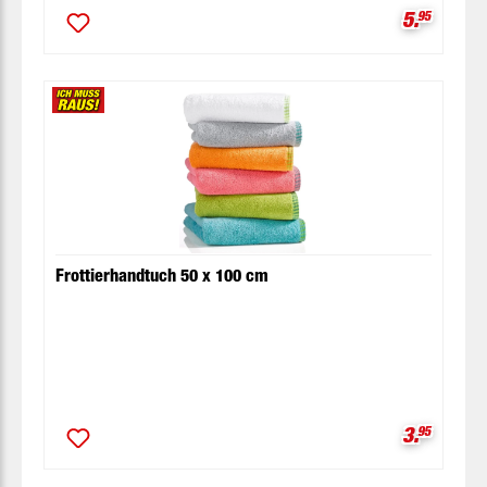
Verkaufsp
5.
95
Frottierhandtuch 50 x 100 cm
Verkaufsp
3.
95