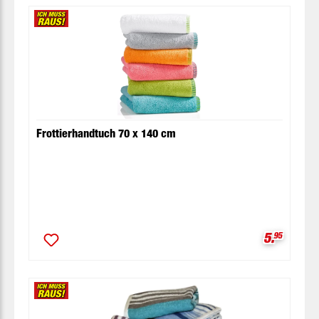
Frottierhandtuch 70 x 140 cm
Verkaufsp
5.
95