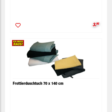
Verkaufsp
3.
95
Frottierduschtuch 70 x 140 cm