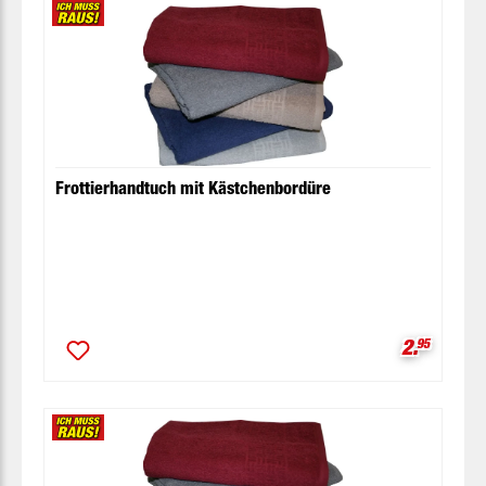
Frottierhandtuch mit Kästchenbordüre
Verkaufsp
2.
95