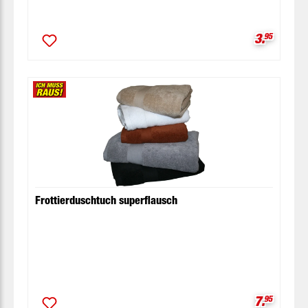
Verkaufsp
3.
95
Frottierduschtuch superflausch
Verkaufsp
7.
95