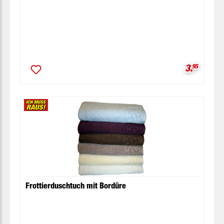
Verkaufsp
3.
95
Frottierduschtuch mit Bordüre