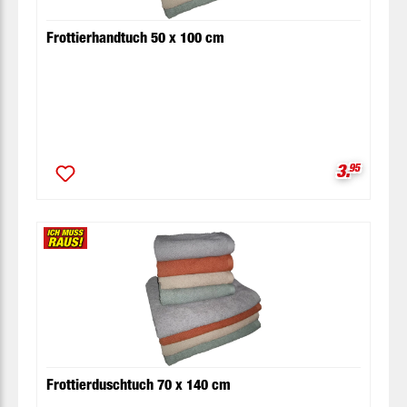
Frottierhandtuch 50 x 100 cm
Verkaufsp
3.
95
Frottierduschtuch 70 x 140 cm