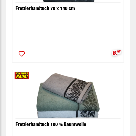
Frottierhandtuch 70 x 140 cm
Verkaufsp
6.
95
Frottierhandtuch 100 % Baumwolle