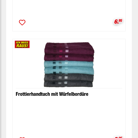
Verkaufsp
6.
95
Frottierhandtuch mit Würfelbordüre
95