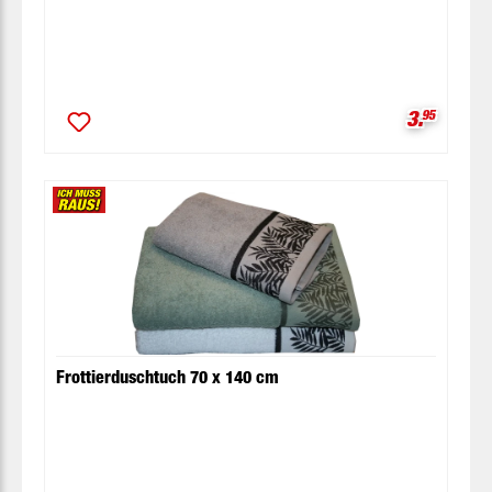
Verkaufsp
3.
95
Frottierduschtuch 70 x 140 cm