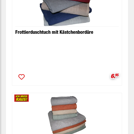
Frottierduschtuch mit Kästchenbordüre
Verkaufsp
6.
95