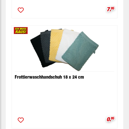
Verkaufsp
7.
95
Frottierwaschhandschuh 18 x 24 cm
Verkaufsp
0.
95