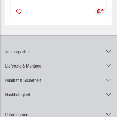
Verkaufsp
6.
95
Zahlungsarten
Lieferung & Montage
Qualität & Sicherheit
Nachhaltigkeit
Unternehmen