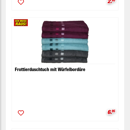
Verkaufsp
2.
Frottierduschtuch mit Würfelbordüre
Verkaufsp
6.
95