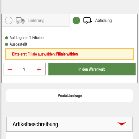
Lieferung
Abholung
Auf Lager in 1 Filialen
Ausgestellt
Bitte erst Filiale auswählen:
Filiale wählen
Produkt Anzahl: Gib den gewünschten Wert ein oder be
In den Warenkorb
Produktanfrage
Artikelbeschreibung