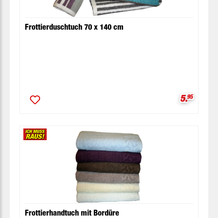
Frottierduschtuch 70 x 140 cm
Verkaufsp
5.
95
Frottierhandtuch mit Bordüre