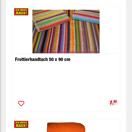
Frottierhandtuch 50 x 90 cm
Verkaufsp
1.
95