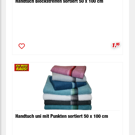
Handtuch Blockstreifen sortiert 50 x 100 cm
Verkaufsp
1.
95
Handtuch uni mit Punkten sortiert 50 x 100 cm