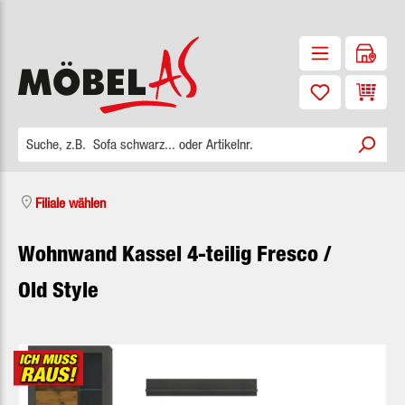
Zum Hauptinhalt springen
Waren
Filiale wählen
Wohnwand Kassel 4-teilig Fresco /
Old Style
Bildergalerie überspringen