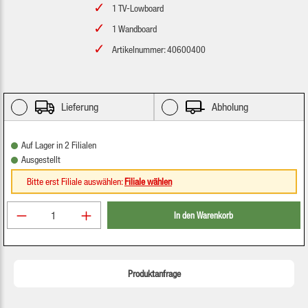
1 TV-Lowboard
1 Wandboard
Artikelnummer: 40600400
Lieferung
Abholung
Auf Lager in 2 Filialen
Ausgestellt
Bitte erst Filiale auswählen:
Filiale wählen
Produkt Anzahl: Gib den gewünschten Wert ein oder be
In den Warenkorb
Produktanfrage