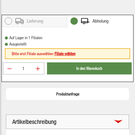
Lieferung
Abholung
Auf Lager in 1 Filialen
Ausgestellt
Bitte erst Filiale auswählen:
Filiale wählen
Produkt Anzahl: Gib den gewünschten Wert ein oder be
In den Warenkorb
Produktanfrage
Artikelbeschreibung