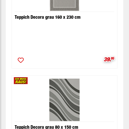
Teppich Decora grau 160 x 230 cm
Verkaufspr
39.
95
Teppich Decora grau 80 x 150 cm