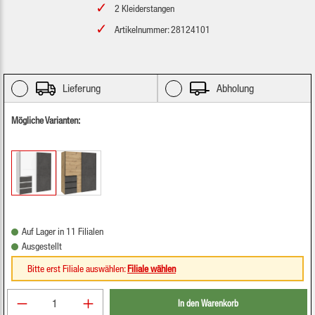
2 Kleiderstangen
Artikelnummer: 28124101
Lieferung
Abholung
Mögliche Varianten:
Auf Lager in 11 Filialen
Ausgestellt
Bitte erst Filiale auswählen:
Filiale wählen
Produkt Anzahl: Gib den gewünschten Wert ein oder be
In den Warenkorb