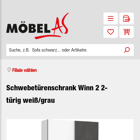
Zum Hauptinhalt springen
Waren
Filiale wählen
Schwebetürenschrank Winn 2 2-
türig weiß/grau
Bildergalerie überspringen