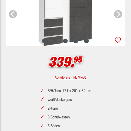
339.
95
Abholpreis inkl. MwSt.
B/H/T: ca. 171 x 201 x 62 cm
weiß/dunkelgrau
2-türig
3 Schubkästen
3 Böden