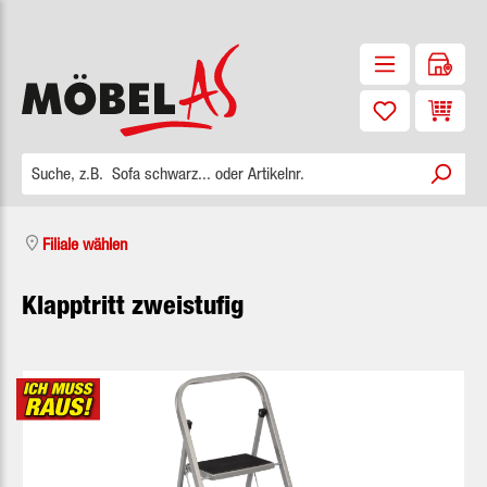
Zum Hauptinhalt springen
Waren
Filiale wählen
Klapptritt zweistufig
Bildergalerie überspringen