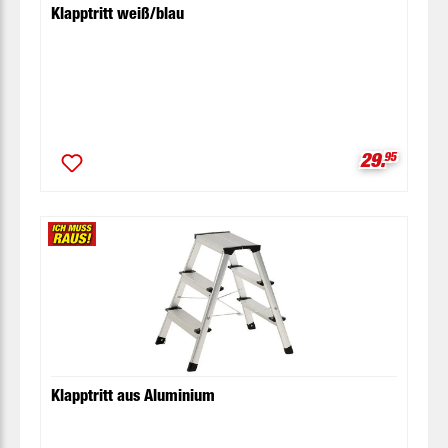
Klapptritt weiß/blau
Verkaufspr
29.
95
Klapptritt aus Aluminium