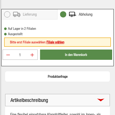
Lieferung
Abholung
Auf Lager in 2 Filialen
Ausgestellt
Bitte erst Filiale auswählen:
Filiale wählen
Produkt Anzahl: Gib den gewünschten Wert ein oder be
In den Warenkorb
Produktanfrage
Artikelbeschreibung
Eine flexibel einsetzbare Klapptrittleiter, sowohl im Innen- als