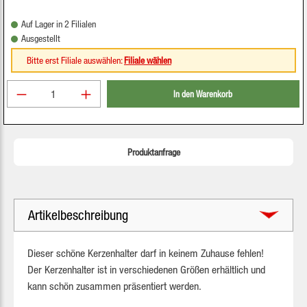
Auf Lager in 2 Filialen
Ausgestellt
Bitte erst Filiale auswählen:
Filiale wählen
Produkt Anzahl: Gib den gewünschten Wert ein oder be
In den Warenkorb
Produktanfrage
Artikelbeschreibung
Dieser schöne Kerzenhalter darf in keinem Zuhause fehlen!
Der Kerzenhalter ist in verschiedenen Größen erhältlich und
kann schön zusammen präsentiert werden.