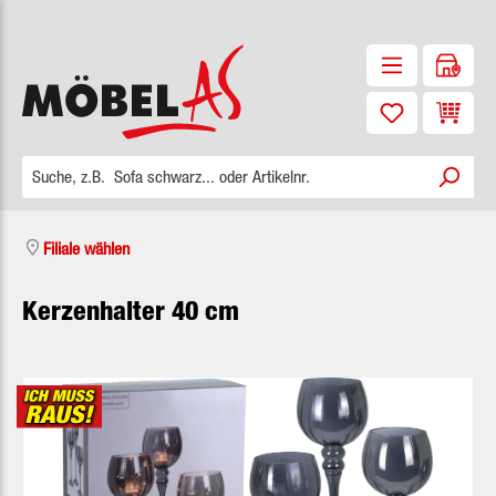
Zum Hauptinhalt springen
Waren
Filiale wählen
Kerzenhalter 40 cm
Bildergalerie überspringen