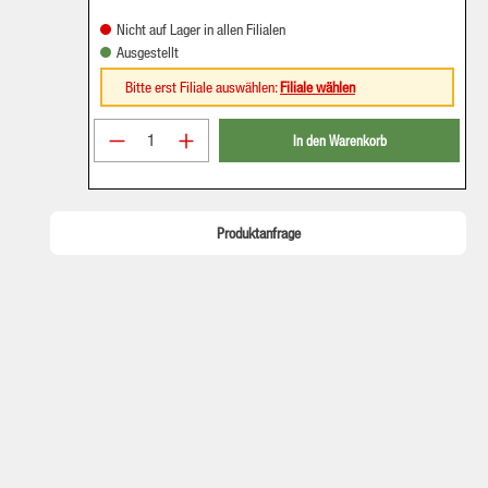
Nicht auf Lager in allen Filialen
Ausgestellt
Bitte erst Filiale auswählen:
Filiale wählen
Produkt Anzahl: Gib den gewünschten Wer
In den Warenkorb
Produktanfrage