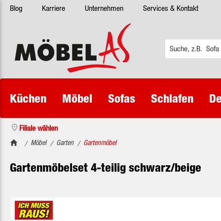
Blog
Karriere
Unternehmen
Services & Kontakt
 Hauptinhalt springen
Zur Suche springen
Zur Hauptnavigation springen
Küchen
Möbel
Sofas
Schlafen
De
Filiale wählen
Möbel
Garten
Gartenmöbel
/
/
/
Gartenmöbelset 4-teilig schwarz/beige
Bildergalerie überspringen