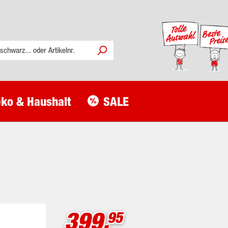
ko & Haushalt
SALE
399.
95