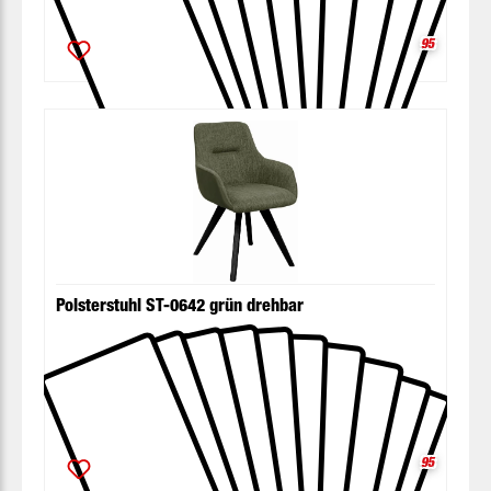
Verkaufspre
159.
95
Polsterstuhl ST-0642 grün drehbar
Verkaufspre
159.
95