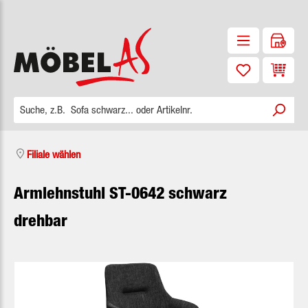
Zum Hauptinhalt springen
Waren
Filiale wählen
Armlehnstuhl ST-0642 schwarz
drehbar
Bildergalerie überspringen