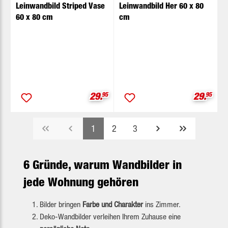
Leinwandbild Striped Vase
Leinwandbild Her 60 x 80
60 x 80 cm
cm
Verkaufspreis:
Verkaufs
29.
95
29.
95
Seite
Seite
Seite
1
2
3
6 Gründe, warum Wandbilder in
jede Wohnung gehören
Bilder bringen
Farbe und Charakter
ins Zimmer.
Deko-Wandbilder verleihen Ihrem Zuhause eine