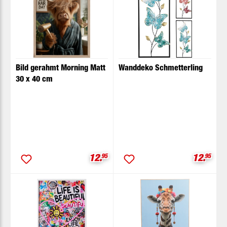
Bild gerahmt Morning Matt
Wanddeko Schmetterling
30 x 40 cm
Verkaufspreis:
Verkaufs
12.
95
12.
95