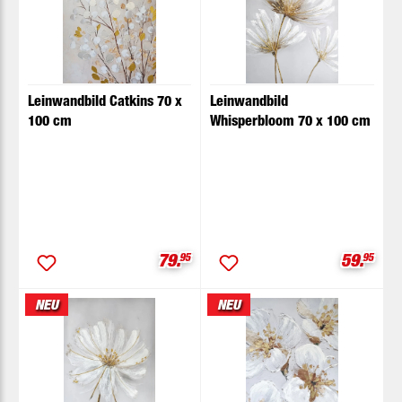
Leinwandbild Catkins 70 x
Leinwandbild
100 cm
Whisperbloom 70 x 100 cm
Verkaufspreis:
Verkaufs
79.
95
59.
95
NEU
NEU