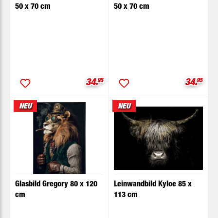
50 x 70 cm
50 x 70 cm
Verkaufspreis:
Verkaufs
34.
95
34.
95
NEU
NEU
Glasbild Gregory 80 x 120
Leinwandbild Kyloe 85 x
cm
113 cm