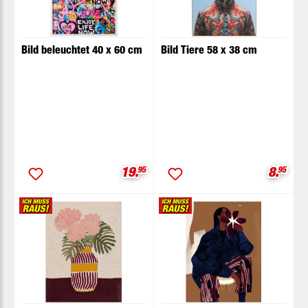
Bild beleuchtet 40 x 60 cm
Bild Tiere 58 x 38 cm
Verkaufspreis:
Verkauf
19.
95
8.
95