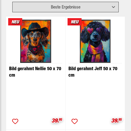
NEU
NEU
Bild gerahmt Nellie 50 x 70
Bild gerahmt Jeff 50 x 70
cm
cm
Verkaufspreis:
Verkaufs
39.
95
39.
95