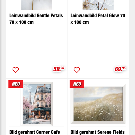
Leinwandbild Gentle Petals
Leinwandbild Petal Glow 70
70 x 100 cm
x 100 cm
Verkaufspreis:
Verkaufs
59.
95
69.
95
NEU
NEU
Bild gerahmt Corner Cafe
Bild gerahmt Serene Fields