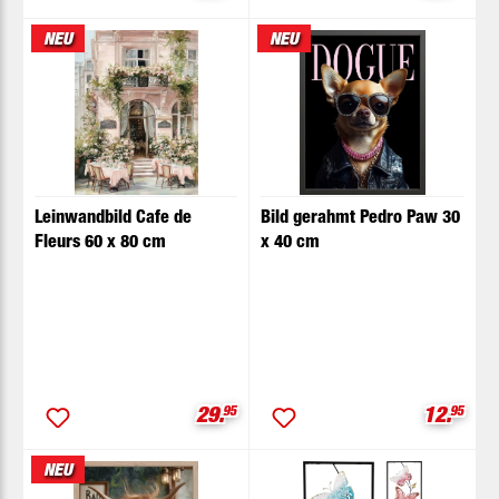
NEU
NEU
Leinwandbild Cafe de
Bild gerahmt Pedro Paw 30
Fleurs 60 x 80 cm
x 40 cm
Verkaufspreis:
Verkaufs
29.
95
12.
95
NEU