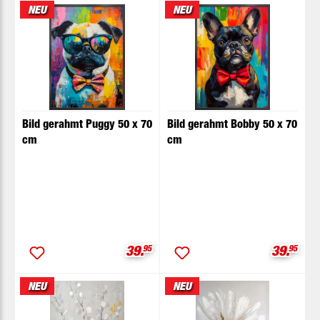
NEU
NEU
Bild gerahmt Puggy 50 x 70
Bild gerahmt Bobby 50 x 70
cm
cm
Verkaufspreis:
Verkaufs
39.
95
39.
95
NEU
NEU