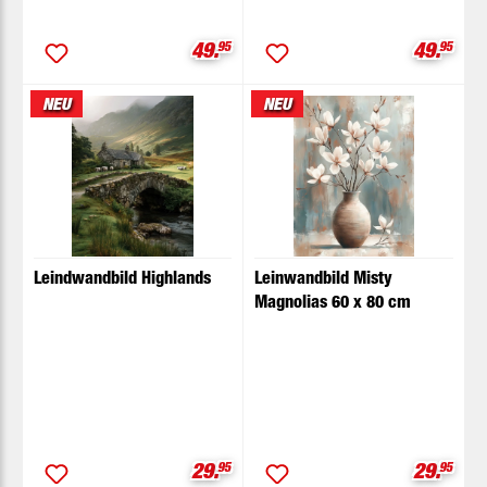
Verkaufspreis:
Verkaufs
49.
95
49.
95
NEU
NEU
Leindwandbild Highlands
Leinwandbild Misty
Magnolias 60 x 80 cm
Verkaufspreis:
Verkaufs
29.
95
29.
95